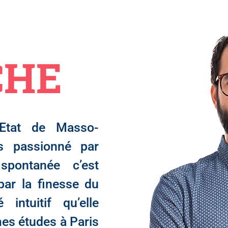
CHE
’Etat de Masso-
is passionné par
pontanée c’est
par la finesse du
intuitif qu’elle
mes études à Paris