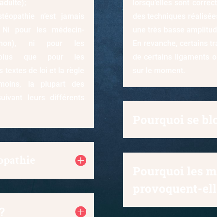
adulte);
lorsqu’elles sont corre
téopathie n’est jamais
des techniques réalisée
 Ni pour les médecin-
une très basse amplitude
 non), ni pour les
En revanche, certains tr
as plus que pour les
de certains ligaments 
 textes de loi et la règle
sur le moment.
moins, la plupart des
uivant leurs différents
Pourquoi se bl
éopathie
Pourquoi les m
provoquent-ell
?