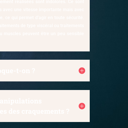
ctement réalisées sont indolores. Ce sont
s avec une vitesse importante mais avec
, ce qui permet d’agir en toute sécurité.
aitements de type viscéral ou traitements
ou muscles peuvent être un peu sensible
oque-t-on ?
anipulations
es des craquements ?