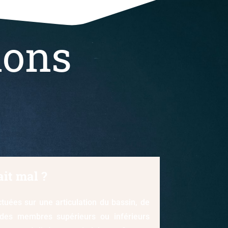
ions
ait mal ?
tuées sur une articulation du bassin, de
, des membres supérieurs ou inférieurs