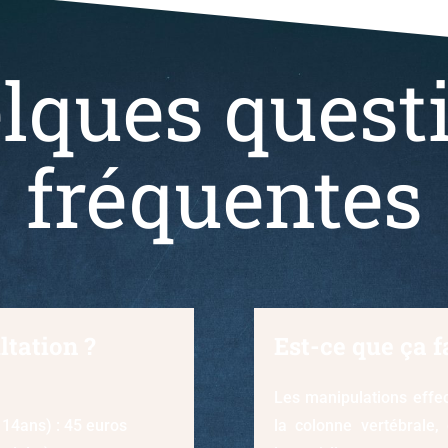
lques quest
fréquentes
ltation ?
Est-ce que ça f
Les manipulations effec
 14ans) : 45 euros
la colonne vertébrale