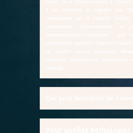
Durée : de ¾ d’heure (enfant) à 1 heure (
Il est important de signaler que l’Os
remboursée par la Sécurité Sociale.
ostéopathes (conventionnés ou
kinésithérapeute-ostéopathes, p
ostéopathes exclusifs. C’est écrit dans les
ne souffre aucune exception. Néan
mutuelles remboursent l’ostéopathie s
contrats.
Qui peut bénéficier de l'ost
Pour quelles pathologies 