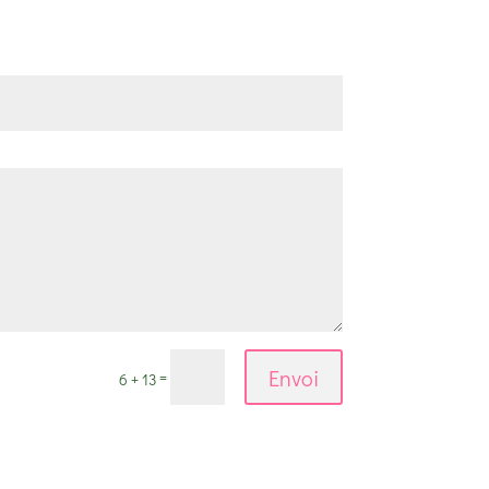
Envoi
=
6 + 13