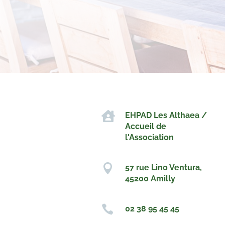

EHPAD Les Althaea /
Accueil de
l'Association

57 rue Lino Ventura,
45200 Amilly

02 38 95 45 45